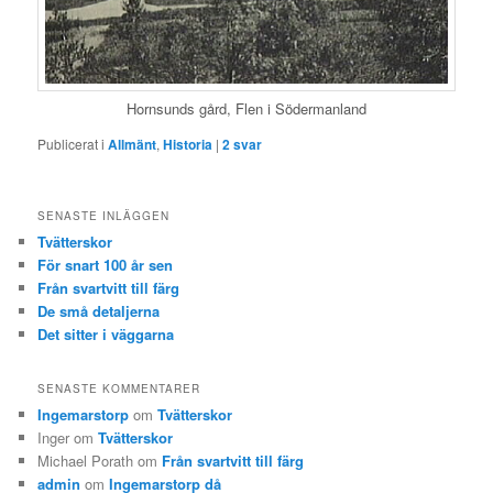
Hornsunds gård, Flen i Södermanland
Publicerat i
Allmänt
,
Historia
|
2
svar
SENASTE INLÄGGEN
Tvätterskor
För snart 100 år sen
Från svartvitt till färg
De små detaljerna
Det sitter i väggarna
SENASTE KOMMENTARER
Ingemarstorp
om
Tvätterskor
Inger
om
Tvätterskor
Michael Porath
om
Från svartvitt till färg
admin
om
Ingemarstorp då