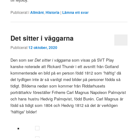
Publicerat i
Allmänt
,
Historia
|
Lämna ett svar
Det sitter i väggarna
Publicerat
12 oktober, 2020
Den som ser
Det sitter i väggarna
som visas på SVT Play
kanske noterade att Rickard Thunér i ett avsnitt från Gotland
kommenterade en bild på en person född 1812 som ”häftig” då
det tydligen inte är så vanligt med bilder på personer födda så
tidigt. Bilderna nedan som kommer från Riddarhusets
porträttarkiv föreställer Friherre Carl Magnus Napoleon Palmqvist
och hans hustru Hedvig Palmqvist, född Burén. Carl Magnus är
född så tidigt som 1804 och Hedvig 1812 så det är verkligen
”häftiga” bilder!