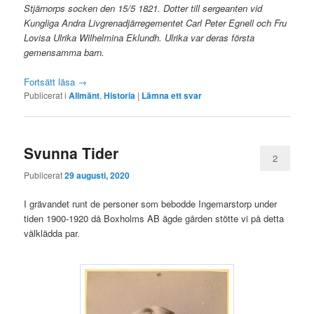
Stjärnorps socken den 15/5 1821. Dotter till sergeanten vid
Kungliga Andra Livgrenadjärregementet Carl Peter Egnell och Fru
Lovisa Ulrika Wilhelmina Eklundh. Ulrika var deras första
gemensamma barn.
Fortsätt läsa
→
Publicerat i
Allmänt
,
Historia
|
Lämna ett svar
Svunna Tider
2
Publicerat
29 augusti, 2020
I grävandet runt de personer som bebodde Ingemarstorp under
tiden 1900-1920 då Boxholms AB ägde gården stötte vi på detta
välklädda par.