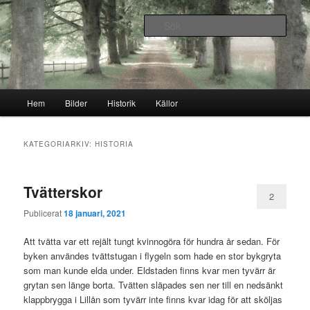
Hoppa
Hoppa
Historia, Släkter och Bilder
till
till
Sök
primärt
sekundärt
innehåll
innehåll
Ingemarstorp
Huvudmeny
Hem
Bilder
Historik
Källor
KATEGORIARKIV:
HISTORIA
Tvätterskor
2
Publicerat
18 januari, 2021
Att tvätta var ett rejält tungt kvinnogöra för hundra år sedan. För
byken användes tvättstugan i flygeln som hade en stor bykgryta
som man kunde elda under. Eldstaden finns kvar men tyvärr är
grytan sen länge borta. Tvätten släpades sen ner till en nedsänkt
klappbrygga i Lillån som tyvärr inte finns kvar idag för att sköljas