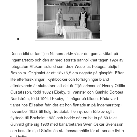
Denna bild ur familjen Nissers arkiv visar det gamla köket på
Ingemarstorp och den är med största sannolikhet tagen 1924 av
fotografen Mickan Edlund som drev Weselius Fotografiatelje i
Boxholm. Originalet är ett 12×16,5 cm negativ på glasplåt. Efter
lite efterforskningar i kyrkböcker och förfrågningar bland
efterlevande är slutsatsen att det är ”Tjänarinnorna” Henny Ottilia
Gustafsson, född 1882 i Ekeby, till vänster och Gunhild Dorotea
Nordström, född 1904 i Ekeby, till höger på bilden. Båda var i
tjänst hos Elisabet från det att hon flyttade in på Ingemarstorp i
november 1923 till tidigt trettiotal. Henny, som förblev ogift
flyttade till Boxholm 1932 och bodde där en bit in på 60-talet.
Gunhild gifte sig 1930 med banarbetaren Sven Oskar Svensson
och bosatte sig i Strålsnäs stationssamhälle för att senare flytta
till Mjölby.